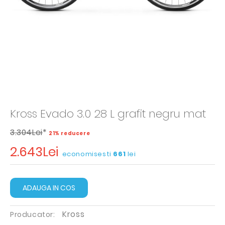
Kross Evado 3.0 28 L grafit negru mat
3.304Lei
*
21% reducere
2.643Lei
economisesti
661
lei
ADAUGA IN COS
Kross
Producator: