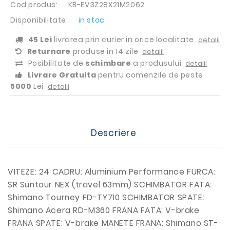
Cod produs:
KB-EV3Z28X21M2062
Disponibilitate:
in stoc
45 Lei
livrarea prin curier in orice localitate
detalii
Returnare
produse in 14 zile
detalii
Posibilitate de
schimbare
a produsului
detalii
Livrare Gratuita
pentru comenzile de peste
5000
Lei
detalii
Descriere
VITEZE: 24 CADRU: Aluminium Performance FURCA:
SR Suntour NEX (travel 63mm) SCHIMBATOR FATA:
Shimano Tourney FD-TY710 SCHIMBATOR SPATE:
Shimano Acera RD-M360 FRANA FATA: V-brake
FRANA SPATE: V-brake MANETE FRANA: Shimano ST-