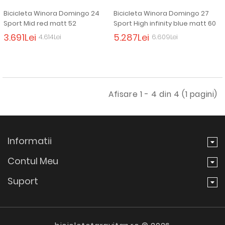
Bicicleta Winora Domingo 24
Bicicleta Winora Domingo 27
Sport Mid red matt 52
Sport High infinity blue matt 60
3.691Lei
5.287Lei
4.614Lei
6.609Lei
Afisare 1 - 4 din 4 (1 pagini)
Informatii
Contul Meu
Suport