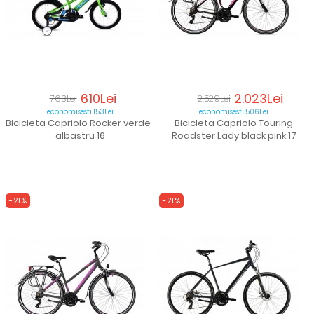
610Lei
2.023Lei
763Lei
2.529Lei
economisesti 153Lei
economisesti 506Lei
Bicicleta Capriolo Rocker verde-
Bicicleta Capriolo Touring
albastru 16
Roadster Lady black pink 17
-21%
-21%