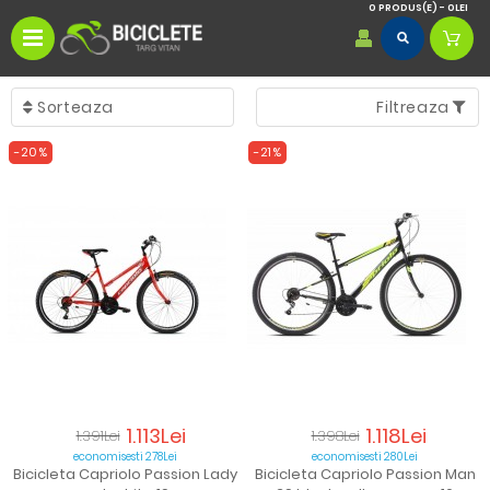
0 PRODUS(E) - 0LEI
Sortare
Sorteaza
Filtreaza
-20%
-21%
Implicit
Cele
mai
noi
Cel
mai
mic
pret
1.113Lei
1.118Lei
1.391Lei
1.398Lei
economisesti 278Lei
economisesti 280Lei
Bicicleta Capriolo Passion Lady
Cel
Bicicleta Capriolo Passion Man