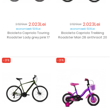
2.023Lei
2.023Lei
2.529Lei
2.529Lei
economisesti 506Lei
economisesti 506Lei
Bicicleta Capriolo Touring
Bicicleta Capriolo Trekking
Roadster Lady grey pink 17
Roadster Man 28 anthracit 20
-21%
-21%