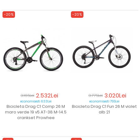
-20%
-20%
2.532Lei
3.020Lei
3.165Lei
3.775Lei
economisesti 633Lei
economisesti 755Lei
Bicicleta Drag C1 Comp 26 M
Bicicleta Drag C1 Fun 26 M violet
maro verde 19 v5 AT-38 M-14.5
alb 21
crankset Prowhee