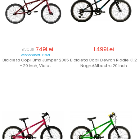
749Lei
1.499Lei
936Lei
economisesti 187Lei
Bicicleta Copii Bmx Jumper 2005
Bicicleta Copii Devron Riddle K1.2
- 20 Inch, Violet
Negru/Albastru 20 Inch