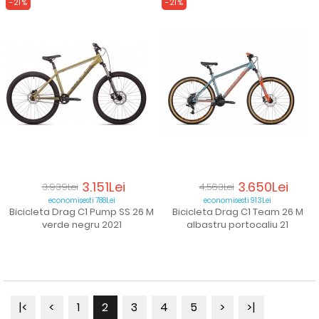
-21%
-21%
3.151Lei
3.650Lei
3.939Lei
4.563Lei
economisesti 788Lei
economisesti 913Lei
Bicicleta Drag C1 Pump SS 26 M
Bicicleta Drag C1 Team 26 M
verde negru 2021
albastru portocaliu 21
|<
<
1
2
3
4
5
>
>|