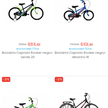
681Lei
610Lei
851Lei
763Lei
economisesti 170Lei
economisesti 153Lei
Bicicleta Capriolo Rocker negru-
Bicicleta Capriolo Rocker negru-
verde 20
albastru 16
-21%
-21%