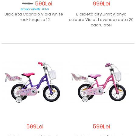
590Lei
999Lei
738Lei
economisesti 148Lei
Bicicleta Capriolo Viola white-
Bicicleta city Umit Alanya
red-turquise 12
culoare Violet Lavanda roata 20
cadru otel
599Lei
599Lei