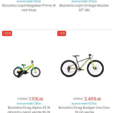
economisesti 165Lei
economisesti 300Lei
Bicicleta copii Magellan Prime 16
Bicicleta copii Omega Master
red-blue
20" alb
-20%
-21%
1.113Lei
2.491Lei
1.391Lei
3.114Lei
economisesti 278Lei
economisesti 623Lei
Bicicleta Drag Alpha SS 16
Bicicleta Drag Badger Lite Disc
albastru neon verde 18-19
26 gri verde