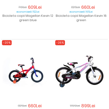
609Lei
660Lei
761Lei
825Lei
economisesti 152Lei
economisesti 165Lei
Bicicleta copii Magellan Kevin 12
Bicicleta copii Magellan Kevin 16
green blue
green
-20%
-26%
660Lei
899Lei
825Lei
1.199Lei