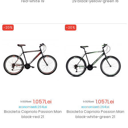
red-white 19
29 black-yellow-green 16
mai
mare
pret
-20%
-20%
Cele
mai
populare
1.057Lei
1.057Lei
1.321Lei
1.321Lei
economisesti 264Lei
economisesti 264Lei
Bicicleta Capriolo Passion Man
Bicicleta Capriolo Passion Man
black-red 21
black-white-green 21