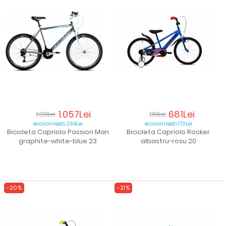
1.057Lei
681Lei
1.321Lei
851Lei
economisesti 264Lei
economisesti 170Lei
Bicicleta Capriolo Passion Man
Bicicleta Capriolo Rocker
graphite-white-blue 23
albastru-rosu 20
-20%
-21%