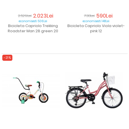
2.023Lei
590Lei
2.529Lei
738Lei
economisesti 506Lei
economisesti 148Lei
Bicicleta Capriolo Trekking
Bicicleta Capriolo Viola violet-
Roadster Man 28 green 20
pink 12
-21%