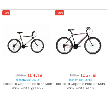
-21%
-20%
1.047Lei
1.057Lei
1.309Lei
1.321Lei
economisesti 262Lei
economisesti 264Lei
Bicicleta Capriolo Passion Man
Bicicleta Capriolo Passion Man
black-white-green 21
black-white-red 21