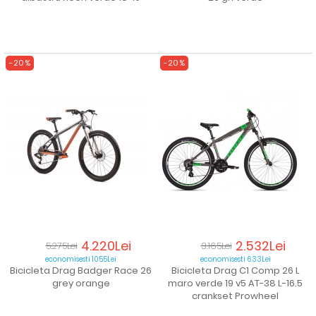
-20%
-20%
4.220Lei
2.532Lei
5.275Lei
3.165Lei
economisesti 1055Lei
economisesti 633Lei
Bicicleta Drag Badger Race 26
Bicicleta Drag C1 Comp 26 L
grey orange
maro verde 19 v5 AT-38 L-16.5
crankset Prowheel