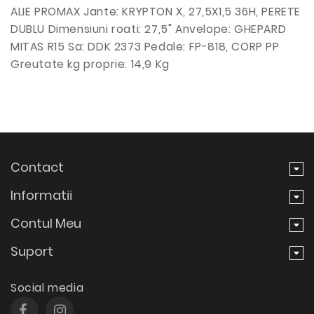
ALIE PROMAX Jante: KRYPTON X, 27,5X1,5 36H, PERETE
DUBLU Dimensiuni roati: 27,5" Anvelope: GHEPARD
MITAS R15 Sa: DDK 2373 Pedale: FP-818, CORP PP
Greutate kg proprie: 14,9 Kg
Contact
Informatii
Contul Meu
Suport
Social media