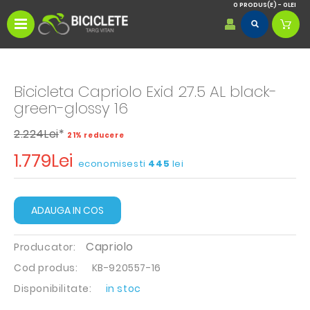
0 PRODUS(E) - 0LEI
Bicicleta Capriolo Exid 27.5 AL black-
green-glossy 16
2.224Lei
*
21% reducere
1.779Lei
economisesti
445
lei
ADAUGA IN COS
Capriolo
Producator:
Cod produs:
KB-920557-16
Disponibilitate:
in stoc