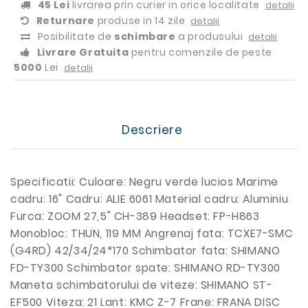
45 Lei
livrarea prin curier in orice localitate
detalii
Returnare
produse in 14 zile
detalii
Posibilitate de
schimbare
a produsului
detalii
Livrare Gratuita
pentru comenzile de peste
5000
Lei
detalii
Descriere
Specificatii: Culoare: Negru verde lucios Marime
cadru: 16" Cadru: ALIE 6061 Material cadru: Aluminiu
Furca: ZOOM 27,5" CH-389 Headset: FP-H863
Monobloc: THUN, 119 MM Angrenaj fata: TCXE7-SMC
(G4RD) 42/34/24*170 Schimbator fata: SHIMANO
FD-TY300 Schimbator spate: SHIMANO RD-TY300
Maneta schimbatorului de viteze: SHIMANO ST-
EF500 Viteza: 21 Lant: KMC Z-7 Frane: FRANA DISC