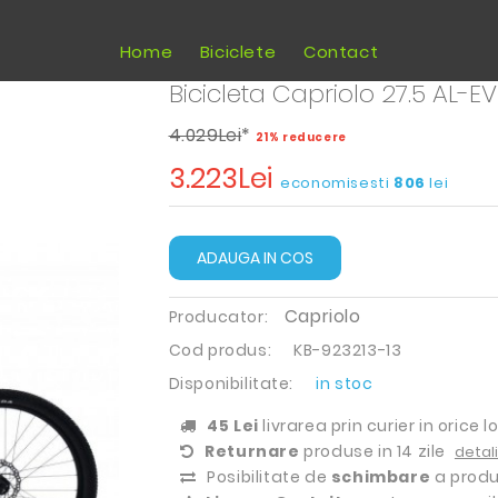
Home
Biciclete
Contact
Bicicleta Capriolo 27.5 AL-E
4.029Lei
*
21% reducere
3.223Lei
economisesti
806
lei
ADAUGA IN COS
Capriolo
Producator:
Cod produs:
KB-923213-13
Disponibilitate:
in stoc
45 Lei
livrarea prin curier in orice l
Returnare
produse in 14 zile
detali
Posibilitate de
schimbare
a produ