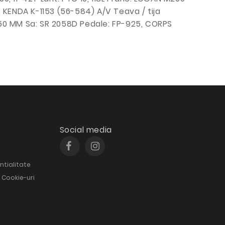
: KENDA K-1153 (56-584) A/V Teava / tija
6X350 MM Sa: SR 2058D Pedale: FP-925, CORPS
Social media
ntialitate
e Cookie-uri