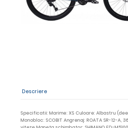
Descriere
Specificatii: Marime: XS Culoare: Albastru (d
Monobloc: SCOBIT Angrenaj: ROATA SR-12-A, 3
viteze Maneta schimbator: SHIMANO FD-M5100-L