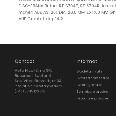
DISC-FRANA Butuc: RT S704F, RT S704R Jante: HL
maner: ALIE AS-261, DIA. 28,6 MM, EXT:60 MM Gh
ALIE Greutate kg: 14,2
Contact
Informatii
Auto Nico-Simo SRL
Bicicleta in rate
Bucuresti, Sector 4
Livrarea comenzilor
Sos. Vitan Barzesti, nr 3A
Livrare gratuita
info[at]bicicletetargvitan.ro
(+40) 0745 130 663
Schimbare produs
Returnare produse