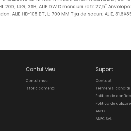
 20D, 14G, 36H, ALIE DW Dimensiuni roti: 27,5" Anvelope
idon: ALIE HB-105 BT, L: 700 MM Tija de scaun: ALIE, 31,
Contul Meu
Suport
Contul meu
Contact
Istoric comenzi
Termeni si conditii
Politica de confide
Politica de utilizar
ANPC
ANPC SAL