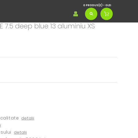
0 PRODUS(E) - 0LEI
VE 7.5 deep blue 13 aluminiu XS
ocalitate
detalii
i
sului
detalii