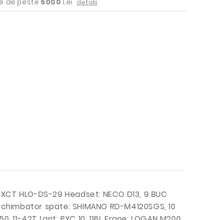
e de peste
5000
Lei
detalii
F19-XCT HLO-DS-29 Headset: NECO D13, 9 BUC
 Schimbator spate: SHIMANO RD-M4120SGS, 10
 11-42T Lant: PYC 10, 118L Frane: LOGAN M200