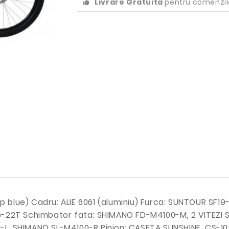
Livrare Gratuita
pentru comenzil
eep blue) Cadru: ALIE 6061 (aluminiu) Furca: SUNTOUR S
6-22T Schimbator fata: SHIMANO FD-M4100-M, 2 VITEZI
, SHIMANO SL-M4100-R Pinion: CASETA SUNSHINE, CS-1050,